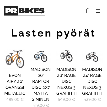
Lasten pyörät
MADISON
MADISON
MADISON
EVON
26'
26' RAGE
24' RAGE
AIRY 20'
RAPTOR
DISC
DISC
ORANSSI
DISC 2X7
NEXUS 3
NEXUS 3
METALLIC
MATTA
GRAFIITTI
GRAFIITTI
SININEN
499,00
€
549,00
€
439,00
€
419,00
€