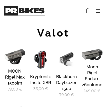
Valot
Moon
MOON
Rigel
Kryptonite
Blackburn
Rigel Max
Enduro
Incite XBR
Dayblazer
1500lm
2600lumen
1500
36,00
€
79,00
€
149,00
€
79,00
€