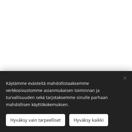
Käytämme evästeitä mahdollistaaksemme
verkkosivustomme asianmukaisen toiminnan ja
turvallisuuden sekä tarjotaksemme sinulle parhaan
mahdollisen käyttökokemuksen.
Hyväksy vain tarpeelliset
Hyväksy kaikki
PR BIKES 2024
Evästeet