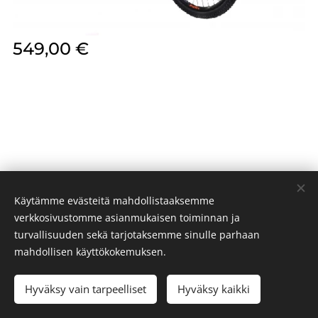
549,00
€
Käytämme evästeitä mahdollistaaksemme
verkkosivustomme asianmukaisen toiminnan ja
turvallisuuden sekä tarjotaksemme sinulle parhaan
PR BIKES 2024
Evästeet
mahdollisen käyttökokemuksen.
Hyväksy vain tarpeelliset
Hyväksy kaikki
LISÄÄ OSTOSKORIIN