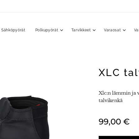
Sähköpyörät
Polkupyörät
Tarvikkeet
Varaosat
Va
XLC ta
Xlc:n lämmin ja
talvikenkä
99,00
€