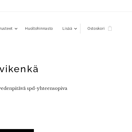
rusteet
Huoltohinnasto
Lisää
Ostoskori
lvikenkä
 vedenpitävä spd-yhteensopiva