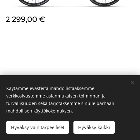
2 299,00
€
Käytämme evästeitä mahdollistaaksemme
verkkosivustomme asianmukaisen toiminnan ja
turvallisuuden sekä tarjotaksemme sinulle parhaan
PR BIKES 2024
Evästeet
mahdollisen käyttökokemuksen.
Hyväksy vain tarpeelliset
Hyväksy kaikki
LISÄÄ OSTOSKORIIN