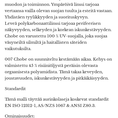
muodon ja toiminnon. Ympäröivä linssi tarjoaa
vertaansa vailla olevan suojan tuulta ja esteitä vastaan.
Yhdistäen tyylikkyyden ja suorituskyvyn.
Leveä polykarbonaattilinssi tarjoaa perifeerisen
näkyvyyden, selkeyden ja korkean iskunkestävyyden.
Chobe on varustettu 100 % UV-suojalla, joka suojaa
väsyneiltä silmiltä ja haitallisten säteiden
vaikutuksilta.
007 Chobe on suunniteltu kestämään aikaa. Kehys on
valmistettu 45 % risiiniöljystä peräisin olevasta
orgaanisesta polyamidista. Tämä takaa keveyden,
joustavuuden, iskunkestävyyden ja pitkäikäisyyden.
Standardit
Tämä malli täyttää aurinkolaseja koskevat standardit
EN ISO 12312-1, AS/NZS 1067 & ANSI Z80.3.
Ominaisuudet: