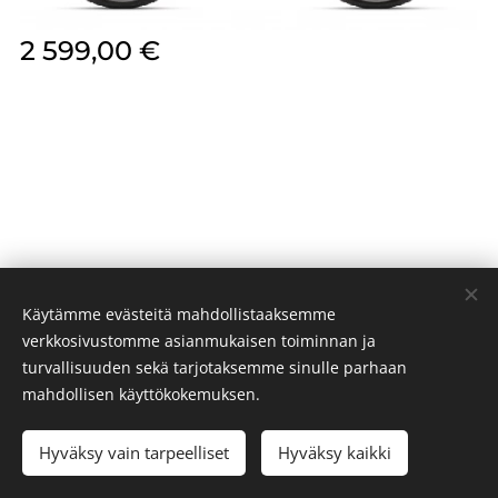
2 599,00
€
Käytämme evästeitä mahdollistaaksemme
verkkosivustomme asianmukaisen toiminnan ja
turvallisuuden sekä tarjotaksemme sinulle parhaan
PR BIKES 2024
Evästeet
mahdollisen käyttökokemuksen.
Hyväksy vain tarpeelliset
Hyväksy kaikki
LISÄÄ OSTOSKORIIN