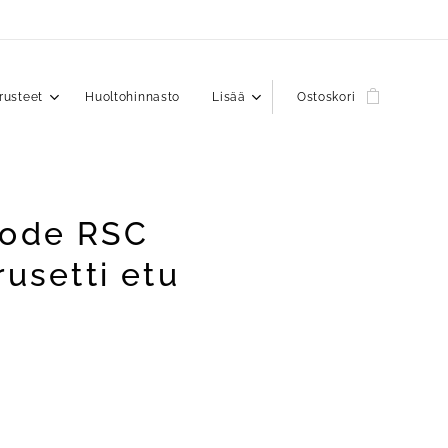
rusteet
Huoltohinnasto
Lisää
Ostoskori
ode RSC
rusetti etu