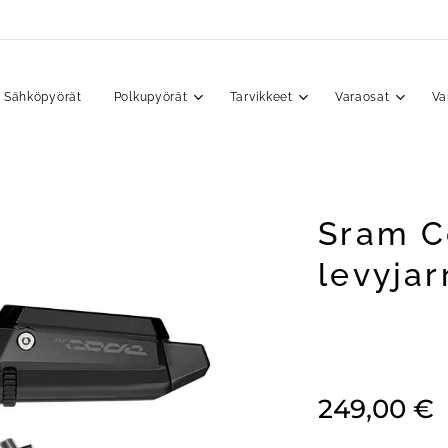
Sähköpyörät
Polkupyörät
Tarvikkeet
Varaosat
Va
Sram C
levyjar
249,00
€