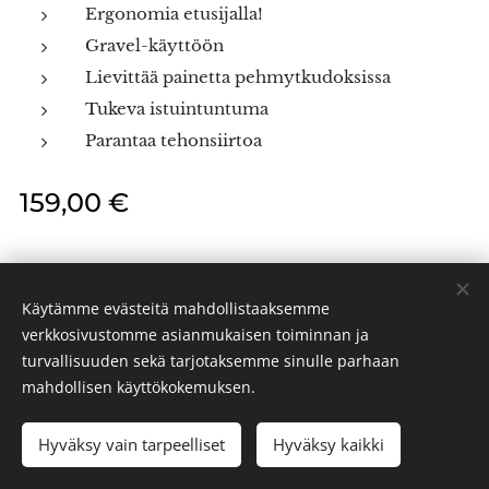
Ergonomia etusijalla!
Gravel-käyttöön
Lievittää painetta pehmytkudoksissa
Tukeva istuintuntuma
Parantaa tehonsiirtoa
159,00
€
Käytämme evästeitä mahdollistaaksemme
verkkosivustomme asianmukaisen toiminnan ja
turvallisuuden sekä tarjotaksemme sinulle parhaan
PR BIKES 2024
Evästeet
mahdollisen käyttökokemuksen.
Hyväksy vain tarpeelliset
Hyväksy kaikki
LISÄÄ OSTOSKORIIN