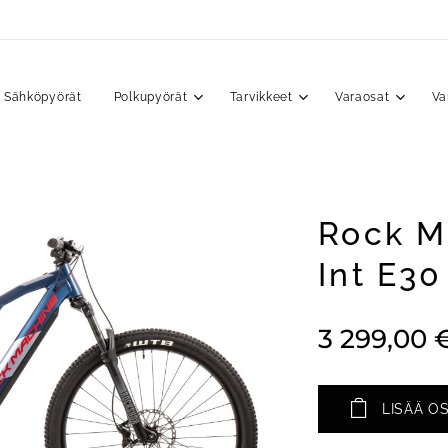
Sähköpyörät
Polkupyörät
Tarvikkeet
Varaosat
Va
Rock M
Int E30
3 299,00
LISÄÄ O