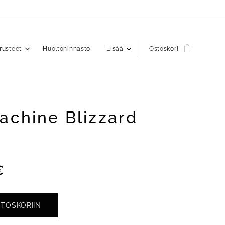
rusteet
Huoltohinnasto
Lisää
Ostoskori
achine Blizzard
€
STOSKORIIN