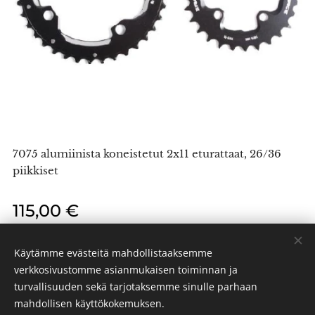
7075 alumiinista koneistetut 2x11 eturattaat, 26/36
piikkiset
115,00
€
Käytämme evästeitä mahdollistaaksemme
verkkosivustomme asianmukaisen toiminnan ja
turvallisuuden sekä tarjotaksemme sinulle parhaan
PR BIKES 2024
Evästeet
mahdollisen käyttökokemuksen.