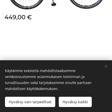
449,00
€
Käytämme evästeitä mahdollistaaksemme
verkkosivustomme asianmukaisen toiminnan ja
turvallisuuden sekä tarjotaksemme sinulle parhaan
PR BIKES 2024
Evästeet
mahdollisen käyttökokemuksen.
Hyväksy vain tarpeelliset
Hyväksy kaikki
LISÄÄ OSTOSKORIIN