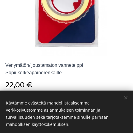
Venymätön/ joustamaton vanneteippi
Sopii korkeapainerenkaille
22,00
€
Käytämme evästeitä mahdollistaaksemme
verkkosivustomme asianmukaisen toiminnan ja
turvallisuuden sekä tarjotaksemme sinulle parhaan
PR BIKES 2024
Evästeet
mahdollisen käyttökokemuksen.