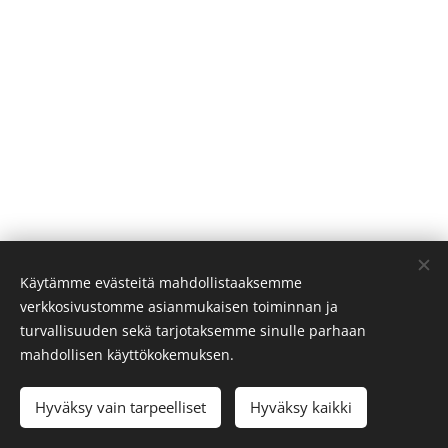
Käytämme evästeitä mahdollistaaksemme
verkkosivustomme asianmukaisen toiminnan ja
turvallisuuden sekä tarjotaksemme sinulle parhaan
PR BIKES 2024
Evästeet
mahdollisen käyttökokemuksen.
Hyväksy vain tarpeelliset
Hyväksy kaikki
LISÄÄ OSTOSKORIIN