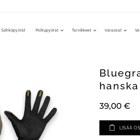
Sähköpyörät
Polkupyörät
Tarvikkeet
Varaosat
Va
Bluegr
hanska
39,00
€
LISÄÄ O