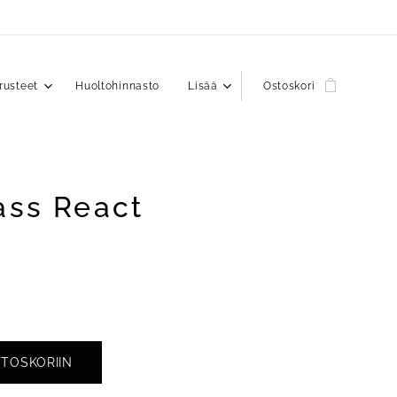
rusteet
Huoltohinnasto
Lisää
Ostoskori
ass React
STOSKORIIN